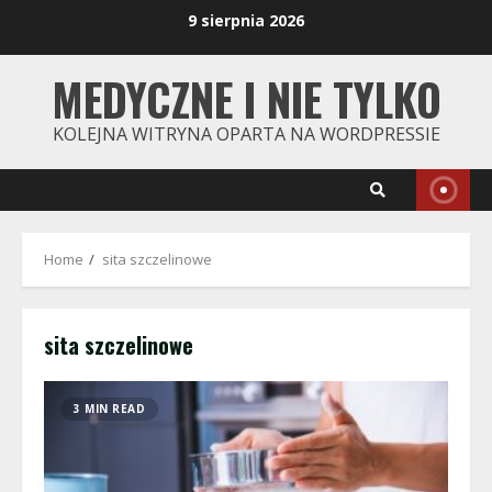
Skip
9 sierpnia 2026
to
content
MEDYCZNE I NIE TYLKO
KOLEJNA WITRYNA OPARTA NA WORDPRESSIE
Home
sita szczelinowe
sita szczelinowe
3 MIN READ