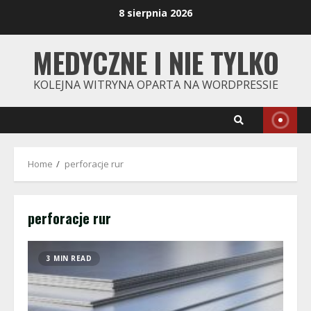
Skip
8 sierpnia 2026
to
content
MEDYCZNE I NIE TYLKO
KOLEJNA WITRYNA OPARTA NA WORDPRESSIE
Home
perforacje rur
perforacje rur
3 MIN READ