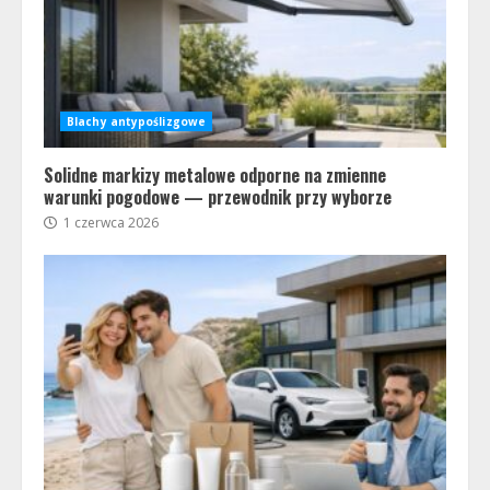
Blachy antypoślizgowe
Solidne markizy metalowe odporne na zmienne
warunki pogodowe — przewodnik przy wyborze
1 czerwca 2026