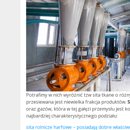
Potrafimy w nich wyróżnić tzw sita tkane o różn
przesiewana jest niewielka frakcja produktów.
S
oraz gazów, która w tej gałęzi przemysłu jest k
najbardziej charakterystycznego podziału:
sita rolnicze harfowe – posiadają dobre właściw