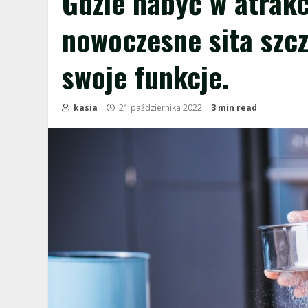
Gdzie nabyć w atrak
nowoczesne sita szcz
swoje funkcje.
kasia
21 października 2022
3 min read