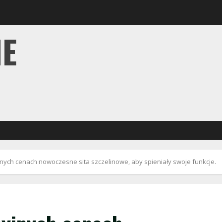
IE
nych cenach nowoczesne sita szczelinowe, aby spieniały swoje funkcje.