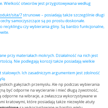
ie. Wielkość otworów jest przygotowywana według
odukt/sita/7
strunowe – posiadają także szczególnie długi
h cechy samoczyszczące są po prostu doskonałe.
 recyklingu czy wybierania gliny. Są bardzo funkcjonalne,
wite.
ne przy materiałach mokrych. Działalność na nich jest
tością. Nie podlegają korozji także posiadają wielkie
 stalowych. Ich zasadniczym argumentem jest zdolność
ylą.
stkich gałęziach przemysłu. Ale np podczas wybierania
ną być odporne na wycieranie i mieć długą żywotność,
e są odporne na wibracje, a zwłaszcza wykorzystywane w
mi kratowymi, które posiadają także niezwykłe atuty
zemysłowe
są wykorzystywane w bardzo wielu