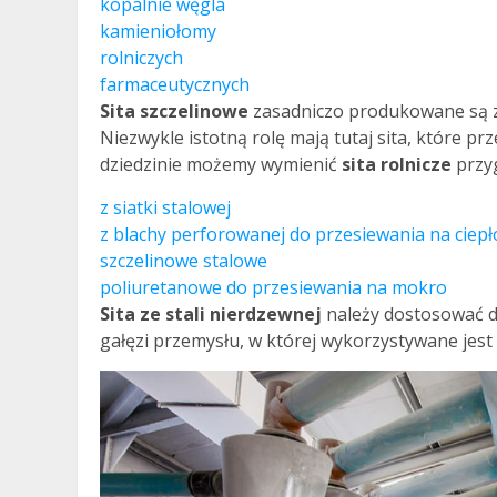
kopalnie węgla
kamieniołomy
rolniczych
farmaceutycznych
Sita szczelinowe
zasadniczo produkowane są ze
Niezwykle istotną rolę mają tutaj sita, które p
dziedzinie możemy wymienić
sita rolnicze
przy
z siatki stalowej
z blachy perforowanej do przesiewania na ciepł
szczelinowe stalowe
poliuretanowe do przesiewania na mokro
Sita ze stali nierdzewnej
należy dostosować d
gałęzi przemysłu, w której wykorzystywane jest