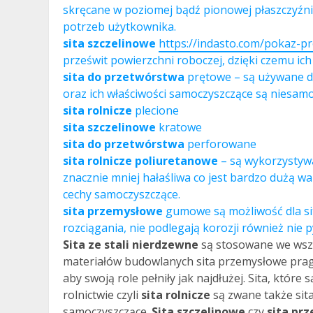
skręcane w poziomej bądź pionowej płaszczyźn
potrzeb użytkownika.
sita szczelinowe
https://indasto.com/pokaz-pr
prześwit powierzchni roboczej, dzięki czemu ic
sita do przetwórstwa
prętowe – są używane do
oraz ich właściwości samoczyszczące są niesamo
sita rolnicze
plecione
sita szczelinowe
kratowe
sita do przetwórstwa
perforowane
sita rolnicze poliuretanowe
– są wykorzystywa
znacznie mniej hałaśliwa co jest bardzo dużą war
cechy samoczyszczące.
sita przemysłowe
gumowe są możliwość dla sit
rozciągania, nie podlegają korozji również nie p
Sita ze stali nierdzewne
są stosowane we wszy
materiałów budowlanych sita przemysłowe prag
aby swoją role pełniły jak najdłużej. Sita, któr
rolnictwie czyli
sita rolnicze
są zwane także sita
samoczyszczące.
Sita szczelinowe
czy
sita pr