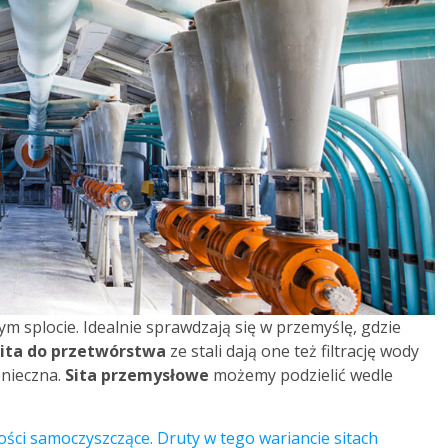
ym splocie. Idealnie sprawdzają się w przemyślę, gdzie
ita do przetwórstwa
ze stali dają one też filtrację wody
onieczna.
Sita przemysłowe
możemy podzielić wedle
ości samoczyszczące. Druty w tego wariancie sitach