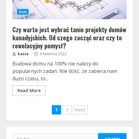
Dom
Czy warto jest wybrać tanie projekty domów
kanadyjskich. Od czego zacząć oraz czy to
rewelacyjny pomysł?
kasia
6 kwietnia 2022
Budowa domu na 100% nie należy do
popularnych zadań. Nie dość, że zabiera nam
dużo czasu, to...
Read More
Stronicowanie
1
2
Next
wpisów
Szukaj: