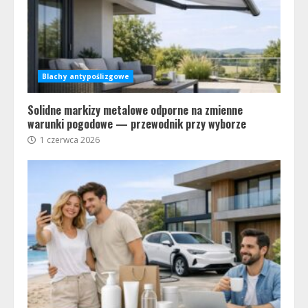
Blachy antypoślizgowe
Solidne markizy metalowe odporne na zmienne
warunki pogodowe — przewodnik przy wyborze
1 czerwca 2026