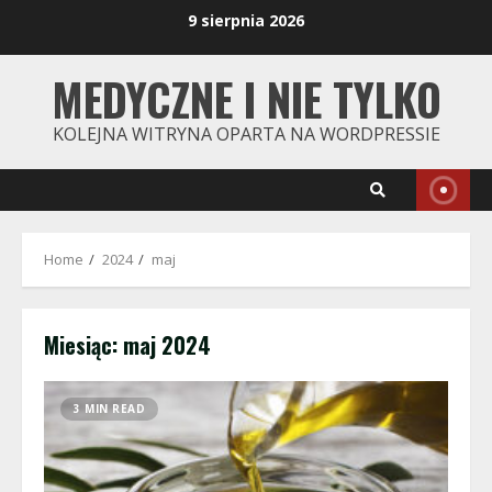
Skip
9 sierpnia 2026
to
content
MEDYCZNE I NIE TYLKO
KOLEJNA WITRYNA OPARTA NA WORDPRESSIE
Home
2024
maj
Miesiąc:
maj 2024
3 MIN READ