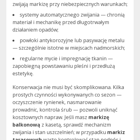
zwijają markizę przy niebezpiecznych warunkach;
systemy automatycznego zwijania — chronią
materiał i mechanikę przed długotrwałym
działaniem opadów;
powłoki antykorozyjne lub pasywację metalu
— szczególnie istotne w miejscach nadmorskich;
regularne mycie i impregnację tkanin —
zapobiegną powstawaniu pleśni i przedłużą
estetykę.
Konserwacja nie musi być skomplikowana. Kilka
prostych czynności wykonywanych co sezon —
oczyszczenie rynienek, nasmarowanie
prowadnic, kontrola śrub — pozwoli uniknąć
kosztownych napraw. Jeśli masz
markizę
balkonową
z kasetą, sprawdź mechanizm
zwijania i stan uszczelnień; w przypadku
markiz
tarasowych
warto kontrolować stan podpór i