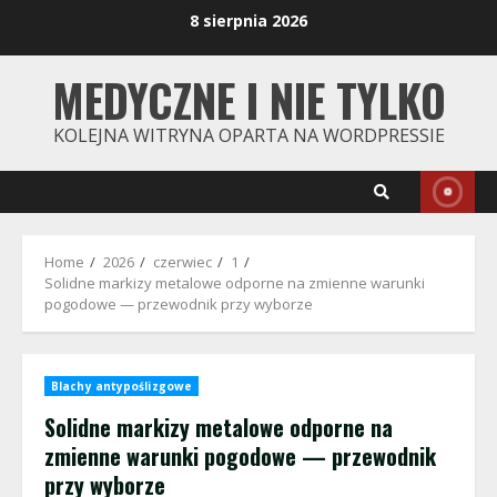
Skip
8 sierpnia 2026
to
content
MEDYCZNE I NIE TYLKO
KOLEJNA WITRYNA OPARTA NA WORDPRESSIE
Home
2026
czerwiec
1
Solidne markizy metalowe odporne na zmienne warunki
pogodowe — przewodnik przy wyborze
Blachy antypoślizgowe
Solidne markizy metalowe odporne na
zmienne warunki pogodowe — przewodnik
przy wyborze