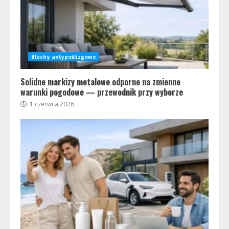
Blachy antypoślizgowe
Solidne markizy metalowe odporne na zmienne
warunki pogodowe — przewodnik przy wyborze
1 czerwca 2026