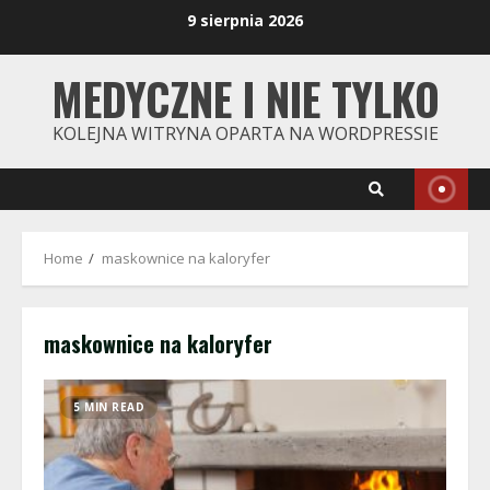
Skip
9 sierpnia 2026
to
content
MEDYCZNE I NIE TYLKO
KOLEJNA WITRYNA OPARTA NA WORDPRESSIE
Home
maskownice na kaloryfer
maskownice na kaloryfer
5 MIN READ