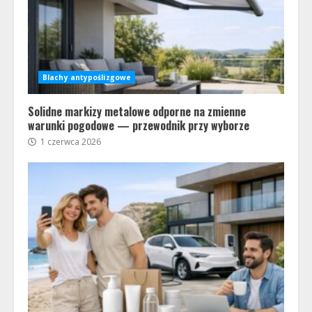
Blachy antypoślizgowe
Solidne markizy metalowe odporne na zmienne
warunki pogodowe — przewodnik przy wyborze
1 czerwca 2026