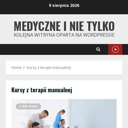
Skip
9 sierpnia 2026
to
content
MEDYCZNE I NIE TYLKO
KOLEJNA WITRYNA OPARTA NA WORDPRESSIE
Home
Kursy z terapii manualnej
Kursy z terapii manualnej
2 MIN READ